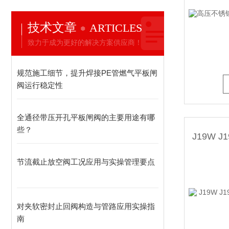
技术文章
ARTICLES
液化气阀门
致力于成为更好的解决方案供应商！
规范施工细节，提升焊接PE管燃气平板闸
防盗阀，加密阀
阀运行稳定性
全通径带压开孔平板闸阀的主要用途有哪
不锈钢阀门
些？
疏水阀
节流截止放空阀工况应用与实操管理要点
排气阀,排泥阀
对夹软密封止回阀构造与管路应用实操指
南