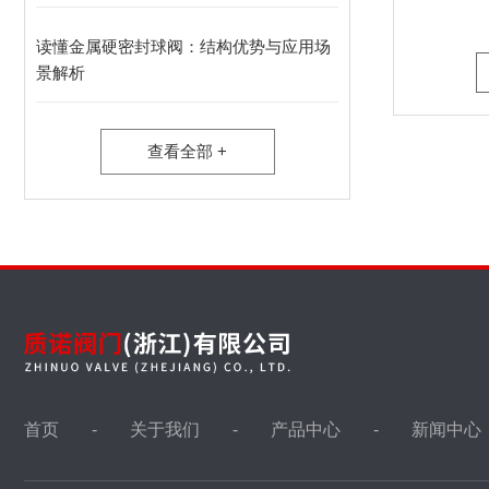
液位计
读懂金属硬密封球阀：结构优势与应用场
景解析
油田针型阀，取样阀
查看全部 +
仪表针型阀
视镜，视盅
波纹管阀门
首页
关于我们
产品中心
新闻中心
冶金非标阀