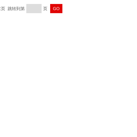
 末页 跳转到第
页