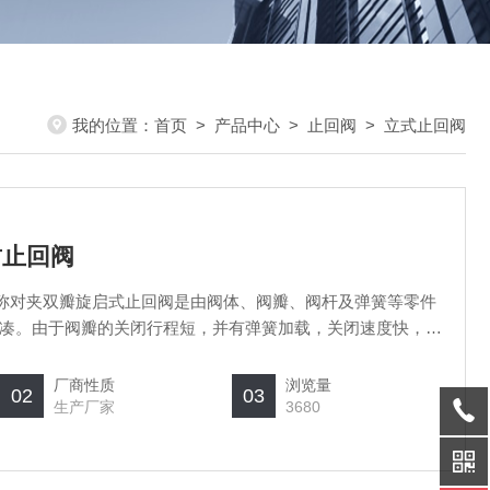
我的位置：
首页
>
产品中心
>
止回阀
>
立式止回阀
封止回阀
阀又称对夹双瓣旋启式止回阀是由阀体、阀瓣、阀杆及弹簧等零件
凑。由于阀瓣的关闭行程短，并有弹簧加载，关闭速度快，可
厂商性质
浏览量
02
03
生产厂家
3680