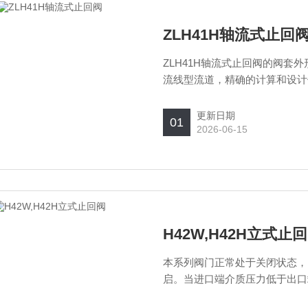
ZLH41H轴流式止回
ZLH41H轴流式止回阀的阀
流线型流道，精确的计算和设计
无气蚀。阀瓣在介质流动时产生
轴流式止回阀是低噪音阀门。
更新日期
01
2026-06-15
H42W,H42H立式止
本系列阀门正常处于关闭状态，
启。当进口端介质压力低于出口
起止回作用。 本阀