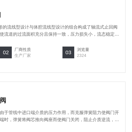
阀
套外形的流线型设计与体腔流线型设计的组合构成了轴流式止回阀
使流道的过流面积充分且保持一致，压力损失小，流态稳定，
负压及弹簧推力下回座，无介质对阀瓣背面直接冲击；因此，
厂商性质
浏览量
02
03
生产厂家
2324
回阀
由于管线中进口端介质的压力作用，而克服弹簧阻力使阀门开
端时，弹簧将阀芯推向阀座而使阀门关闭，阻止介质逆流，故
门由于采用弹簧支撑阀芯，故采用立式安装或卧式装均可。