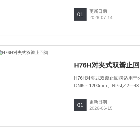
更新日期
01
2026-07-14
H76H对夹式双瓣止
H76H对夹式双瓣止回阀适用于公称压力
DNl5～1200mm、NPsl／
通过选月不同的材质．可适月于
更新日期
01
2026-06-15