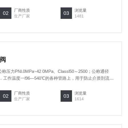
厂商性质
浏览量
02
03
生产厂家
1481
回阀
PNl.0MPa~42 0MPa、Classl50～2500；公称通径
2—48．工作温度一l96—540℃的各种管路上，用于防止介质剖流。
水、蒸汽、油品、硝酸、强氧化性介质及尿素等多种介质。
厂商性质
浏览量
02
03
生产厂家
1614