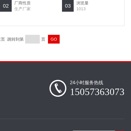
厂商性质
浏览量
02
03
生产厂家
1013
 末页 跳转到第
页
24小时服务热线
15057363073