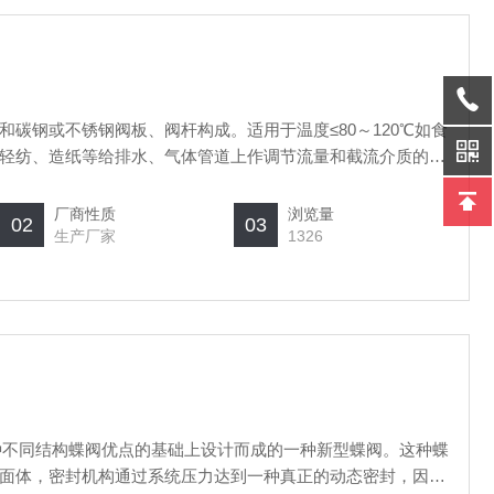
碳钢或不锈钢阀板、阀杆构成。适用于温度≤80～120℃如食
轻纺、造纸等给排水、气体管道上作调节流量和截流介质的作
厂商性质
浏览量
02
03
生产厂家
1326
几种不同结构蝶阀优点的基础上设计而成的一种新型蝶阀。这种蝶
面体，密封机构通过系统压力达到一种真正的动态密封，因此