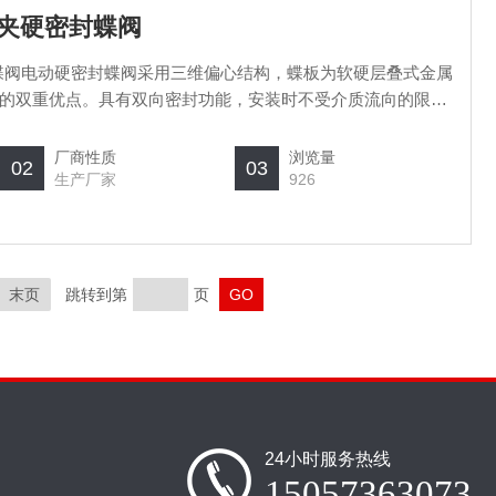
动对夹硬密封蝶阀
硬密封蝶阀电动硬密封蝶阀采用三维偏心结构，蝶板为软硬层叠式金属
的双重优点。具有双向密封功能，安装时不受介质流向的限
在任何方向安装
厂商性质
浏览量
02
03
生产厂家
926
末页
跳转到第
页
24小时服务热线
15057363073