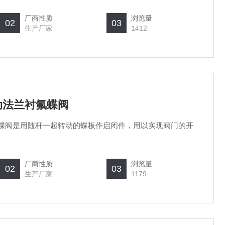
其体积小，重量轻，制造范围广，易于维修保养。
厂商性质
浏览量
02
03
生产厂家
1412
4电动法兰衬氟蝶阀
法兰衬氟蝶阀是用随杆一起转动的蝶板作启闭件，用以实现阀门的开
厂商性质
浏览量
02
03
生产厂家
1179