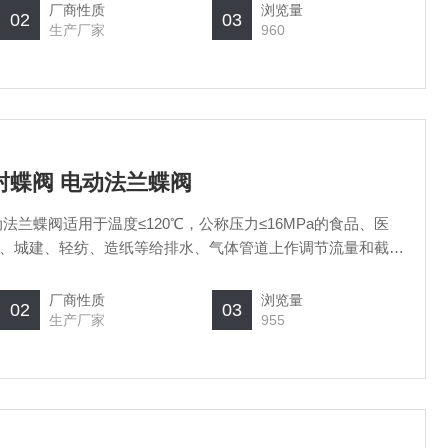
厂商性质
浏览量
02
03
生产厂家
960
密封蝶阀 电动法兰蝶阀
动法兰蝶阀适用于温度≤120℃，公称压力≤16MPa的食品、医
、城建、轻纺、造纸等给排水、气体管道上作调节流量和截流
厂商性质
浏览量
02
03
生产厂家
955