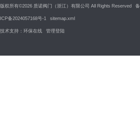
版权所有©2026 质诺阀门（浙江）有限公司 All Rights Reserved
备
ICP备2024057168号-1
sitemap.xml
技术支持：
环保在线
管理登陆