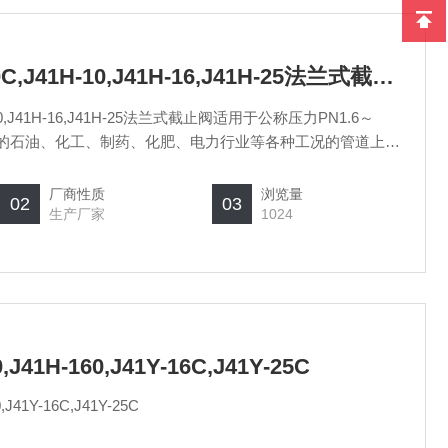
J41H-100C,J41H-160C,J41H-10,J41H-16,J41H-25法兰式截止阀
1H-10,J41H-16,J41H-25法兰式截止阀适用于公称压力PN1.6～
550℃的石油、化工、制药、化肥、电力行业等各种工况的管道上，
水、油品、蒸汽、酸性介质等。操作方式有：手动、齿轮传
厂商性质
浏览量
02
03
生产厂家
1024
0,J41H-160,J41Y-16C,J41Y-25C
0,J41Y-16C,J41Y-25C