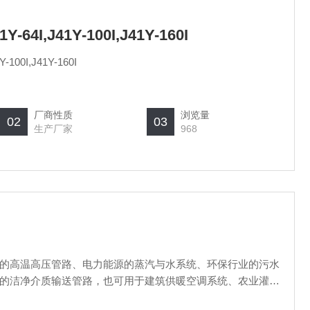
1Y-64I,J41Y-100I,J41Y-160I
Y-100I,J41Y-160I
厂商性质
浏览量
02
03
生产厂家
968
的高温高压管路、电力能源的蒸汽与水系统、环保行业的污水
的洁净介质输送管路，也可用于建筑供暖空调系统、农业灌溉
径、大流量管控的工业与民用场景中都能稳定适配。