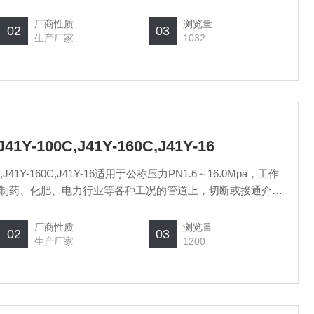
厂商性质
浏览量
02
03
生产厂家
1032
J41Y-100C,J41Y-160C,J41Y-16
100C,J41Y-160C,J41Y-16适用于公称压力PN1.6～16.0Mpa，工作
工、制药、化肥、电力行业等各种工况的管道上，切断或接通介
汽、酸性介质等。操作方式有：手动、齿轮传动、电动、气动
厂商性质
浏览量
02
03
生产厂家
1200