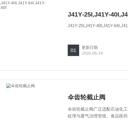
J41Y-25I,J41Y-40I,J4
J41Y-25I,J41Y-40I,J41Y-64I,J41
更新日期
01
2026-06-14
伞齿轮截止阀
伞齿轮截止阀广泛适配石油化工
处理与废气治理管线、食品医药
的主管线控制，在各类需要大口