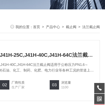
我的位置：
首页
>
产品中心
>
截止阀
>
法兰截止阀
J41H-10C,J41H-16C,J41H-25C,J41H-40C,J41H-64C法兰截止阀
-25C,J41H-40C,J41H-64C法兰截止阀适用于公称压力PN1.6～
550℃的石油、化工、制药、化肥、电力行业等各种工况的管道上，
水、油品、蒸汽、酸性介质等。操作方式有：手动、齿轮传
厂商性质
浏览量
02
03
生产厂家
1100