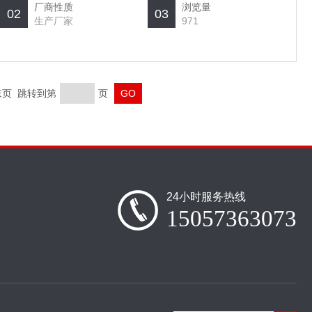
厂商性质
浏览量
02
03
生产厂家
971
 末页 跳转到第
页
24小时服务热线
15057363073