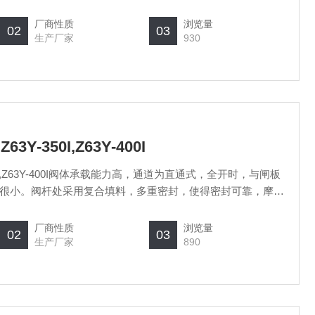
厂商性质
浏览量
02
03
生产厂家
930
,Z63Y-350I,Z63Y-400I
63Y-350I,Z63Y-400I阀体承载能力高，通道为直通式，全开时，与闸板
很小。阀杆处采用复合填料，多重密封，使得密封可靠，摩擦
厂商性质
浏览量
02
03
生产厂家
890