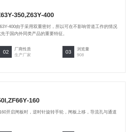
Z63Y-350,Z63Y-400
3Y-350,Z63Y-400由于采用双重密封，所以可在不影响管道工作的情况
品优先于国内外同类产品的重要特征。
厂商性质
浏览量
02
03
生产厂家
908
50I,ZF66Y-160
0I,ZF66Y-160开启闸板时，逆时针旋转手轮，闸板上移，导流孔与通道