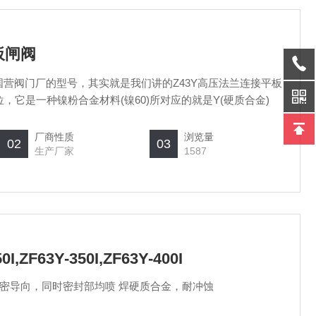
板闸阀
一家国营阀门厂的型号，其实就是我们讲的Z43Y高压法兰连接平板
位，它是一种镍粉合金材料(镍60)所对应的就是Y(硬质合金)
厂商性质
浏览量
02
03
生产厂家
1587
0I,ZF63Y-350I,ZF63Y-400I
密导向，同时密封部均喷 焊硬质合金，耐冲蚀