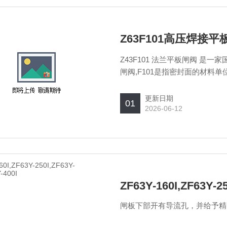
Z63F101高压焊接平
Z43F101 法兰平板闸阀 是
闸阀,F101是指密封面的材料单
更新日期
01
2026-06-12
ZF63Y-160I,ZF63Y-25
闸板下部开有导流孔，并给予精