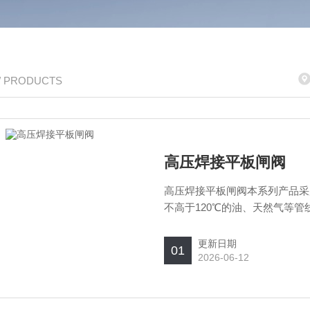
/ PRODUCTS
高压焊接平板闸阀
高压焊接平板闸阀本系列产品采
不高于120℃的油、天然气等
颖、选材恰当、测试严格、操作
工业界一种理想的新型装备。
更新日期
01
2026-06-12