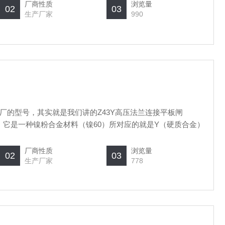
厂商性质
浏览量
02
03
生产厂家
990
厂的型号，其实就是我们讲的Z43Y高压法兰连接平板闸
位，它是一种镍粉合金材料（镍60）所对应的就是Y（硬质合金）
厂商性质
浏览量
02
03
生产厂家
778