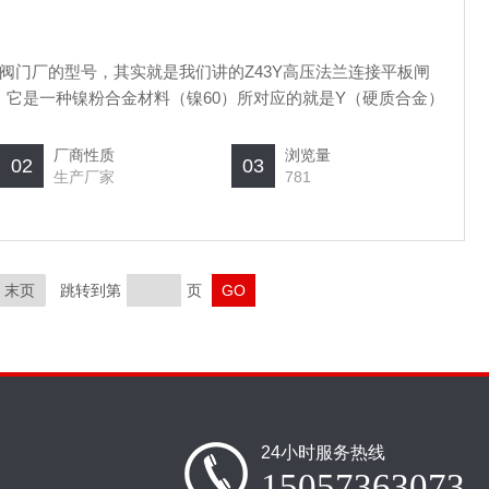
阀门厂的型号，其实就是我们讲的Z43Y高压法兰连接平板闸
位，它是一种镍粉合金材料（镍60）所对应的就是Y（硬质合金）
厂商性质
浏览量
02
03
生产厂家
781
末页
跳转到第
页
24小时服务热线
15057363073