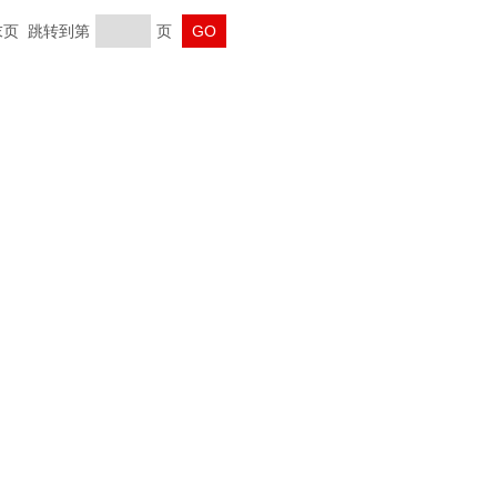
 末页 跳转到第
页