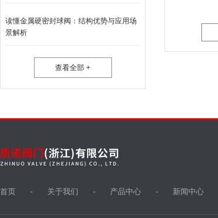
液位计
读懂金属硬密封球阀：结构优势与应用场
景解析
油田针型阀，取样阀
查看全部 +
仪表针型阀
视镜，视盅
波纹管阀门
首页
关于我们
产品中心
新闻中心
冶金非标阀