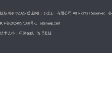
闸门、堰门系列
版权所有©2026 质诺阀门（浙江）有限公司 All Rights Reserved
备
ICP备2024057168号-1
sitemap.xml
消防专用阀
技术支持：
环保在线
管理登陆
氧气阀，铜阀门
旋塞阀
截止阀
呼吸阀,阻火器，人孔