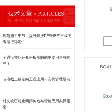
技术文章
ARTICLES
液化气阀门
致力于成为更好的解决方案供应商！
规范施工细节，提升焊接PE管燃气平板闸
防盗阀，加密阀
阀运行稳定性
全通径带压开孔平板闸阀的主要用途有哪
不锈钢阀门
些？
BQ4
疏水阀
节流截止放空阀工况应用与实操管理要点
排气阀,排泥阀
对夹软密封止回阀构造与管路应用实操指
南