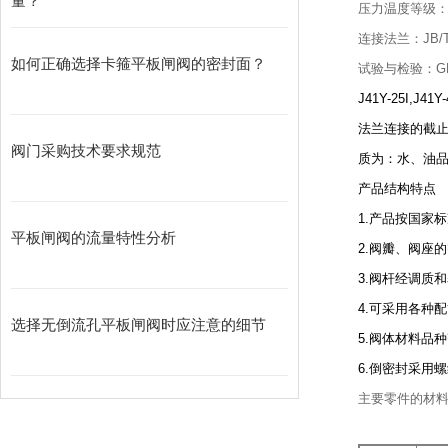
量？
压力温度等级：GB9
连接法兰：JB/T79
如何正确选择卡箍平板闸阀的密封面？
试验与检验：GB13
J41Y-25I,J41Y
法兰连接的截止
阀门采购技术要求规范
质为：水、油
产品结构特点
1.产品按国家
平板闸阀的流量特性分析
2.阀瓣、阀座
3.阀杆经调质
4.可采用各种
选择无倒流孔平板闸阀时应注意的细节
5.阀体材料品
6.倒密封采用
主要零件的