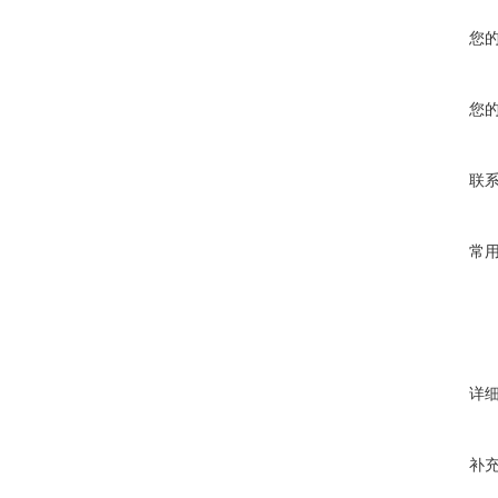
您
您
联
常
详
补