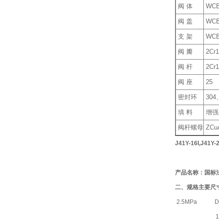
阀 体
WC
阀 盖
WC
支 架
WC
阀 瓣
2Cr1
阀 杆
2Cr1
阀 座
25
密封环
30
填 料
增强
阀杆螺母
ZCu
J41Y-16I,J41Y
产品名称：国标
二、规格主要尺
2.5MPa
D
1