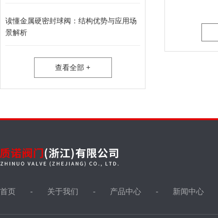
排气阀,排泥阀
读懂金属硬密封球阀：结构优势与应用场
景解析
液位计
查看全部 +
油田针型阀，取样阀
仪表针型阀
视镜，视盅
首页
关于我们
产品中心
新闻中心
波纹管阀门