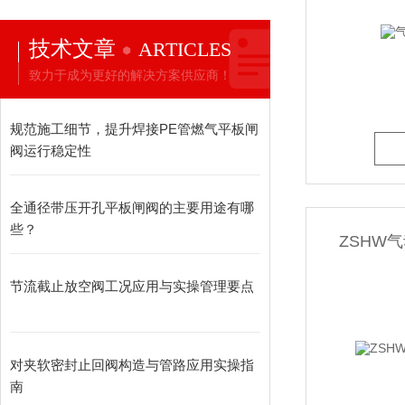
技术文章
ARTICLES
氨用阀
致力于成为更好的解决方案供应商！
规范施工细节，提升焊接PE管燃气平板闸
液化气阀门
阀运行稳定性
防盗阀，加密阀
全通径带压开孔平板闸阀的主要用途有哪
些？
ZSHW
不锈钢阀门
节流截止放空阀工况应用与实操管理要点
疏水阀
对夹软密封止回阀构造与管路应用实操指
南