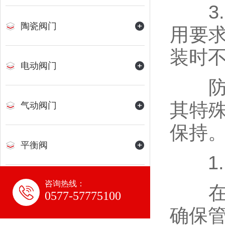
3.
陶瓷阀门
用要
装时
电动阀门
防火
其特
气动阀门
保持
平衡阀
1.
咨询热线：
水力控制阀
在安
0577-57775100
确保
氨用阀