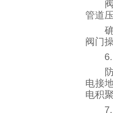
阀门
管道
闸门、堰门系列
确保
消防专用阀
阀门
氧气阀，铜阀门
6.
防静
旋塞阀
电接
电积
截止阀
7.
呼吸阀,阻火器，人孔