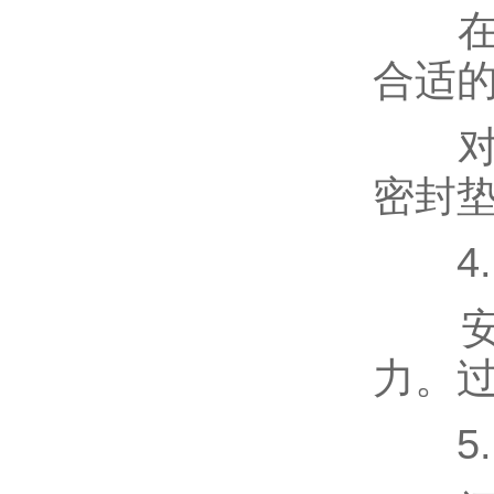
在安
液位计
合适
油田针型阀，取样阀
对于
密封
仪表针型阀
4.
视镜，视盅
安装
力。
波纹管阀门
5.
冶金非标阀