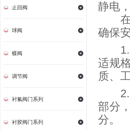
静电
止回阀
在安
确保
球阀
1.
蝶阀
适规
质、
调节阀
2.
衬氟阀门系列
部分
分。
衬胶阀门系列