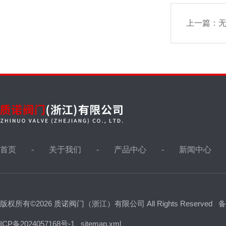
铸铁阀门
上一篇：
高压平板闸阀
高压止回阀
刀型闸阀，浆液阀
首页
关于我们
产品中心
新闻中心
电磁阀
版权所有©2026 质诺阀门（浙江）有限公司 All Rights Reserved
备
气体过流阀
ICP备2024057168号-1
sitemap.xml