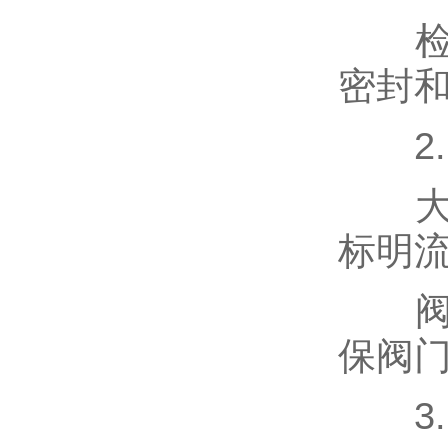
检查
密封
液化气阀门
2.
防盗阀，加密阀
大多
不锈钢阀门
标明
阀门
疏水阀
保阀
排气阀,排泥阀
3.