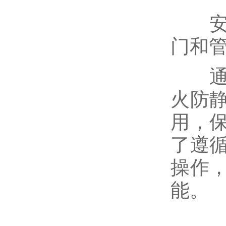
安装
电站阀门
门和
通过
放料阀，料浆阀
火防
用，
过滤器
了遵
减压阀
操作
能。
保温阀