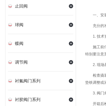
止回阀
一、安装
球阀
充分的准备
1. 技术
蝶阀
施工前仔细
特别要注意
调节阀
2. 现场
检查撬装底
衬氟阀门系列
垫铁调整或
3. 阀门
衬胶阀门系列
开箱后检查