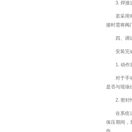
3. 焊接
液位计
若采用对焊
接时需将阀
油田针型阀，取样阀
四、调试
安装完成后
仪表针型阀
1. 动作
视镜，视盅
对于手动阀
是否与现场
波纹管阀门
2. 密封
在系统试压
保压期间，
冶金非标阀
作。