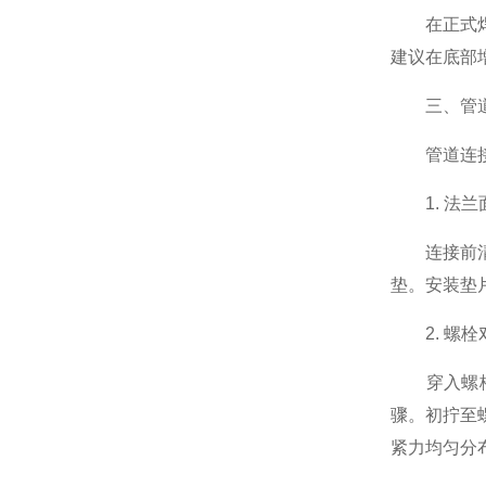
在正式焊接
建议在底部
液化气阀门
三、管道
管道连接是
防盗阀，加密阀
1. 法兰
连接前清除
不锈钢阀门
垫。安装垫
2. 螺栓
疏水阀
穿入螺栓时
骤。初拧至
排气阀,排泥阀
紧力均匀分