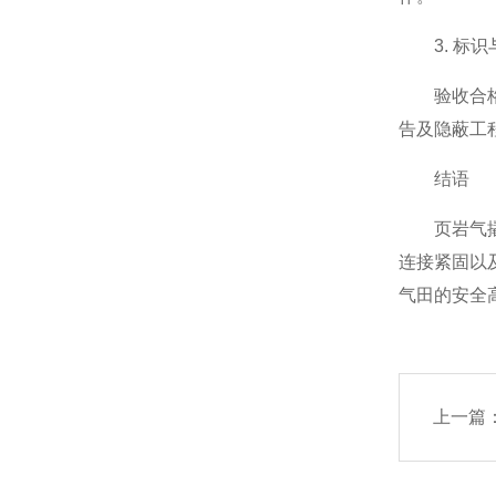
3. 标识
闸门、堰门系列
验收合格后
告及隐蔽工
消防专用阀
结语
页岩气撬装
氧气阀，铜阀门
连接紧固以
气田的安全
旋塞阀
截止阀
上一篇
呼吸阀,阻火器，人孔