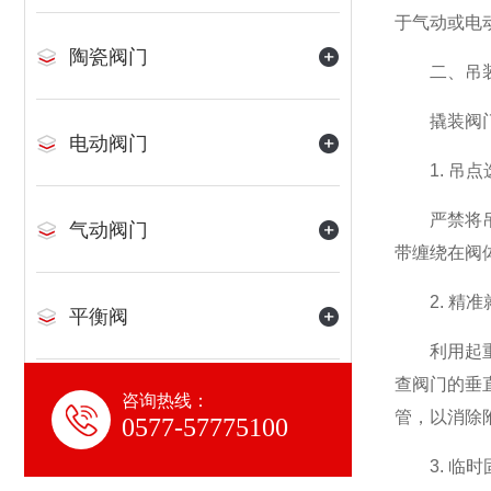
于气动或电
陶瓷阀门
二、吊装
撬装阀门通
电动阀门
1. 吊点
严禁将吊索
气动阀门
带缠绕在阀
2. 精准
平衡阀
利用起重设
查阀门的垂
咨询热线：
水力控制阀
管，以消除
0577-57775100
3. 临时
氨用阀