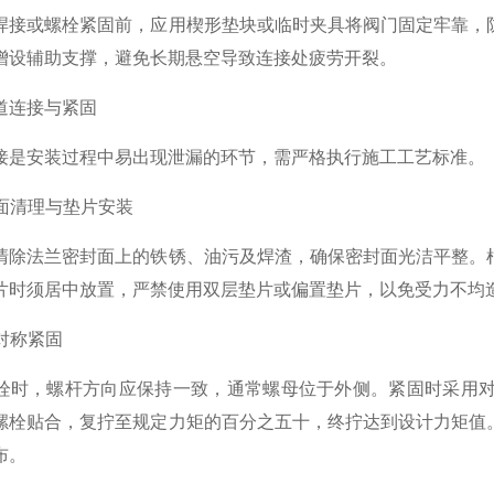
或螺栓紧固前，应用楔形垫块或临时夹具将阀门固定牢靠，防
增设辅助支撑，避免长期悬空导致连接处疲劳开裂。
连接与紧固
安装过程中易出现泄漏的环节，需严格执行施工工艺标准。
面清理与垫片安装
法兰密封面上的铁锈、油污及焊渣，确保密封面光洁平整。根
片时须居中放置，严禁使用双层垫片或偏置垫片，以免受力不均
对称紧固
，螺杆方向应保持一致，通常螺母位于外侧。紧固时采用对
螺栓贴合，复拧至规定力矩的百分之五十，终拧达到设计力矩值
布。