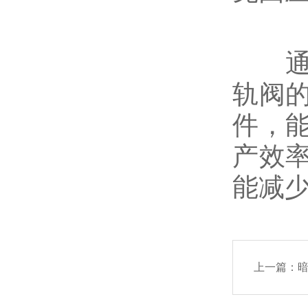
电站阀门
通过
轨阀
放料阀，料浆阀
件，
产效
过滤器
能减
减压阀
上一篇：
保温阀