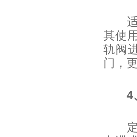
适当
液化气阀门
其使
轨阀
防盗阀，加密阀
门，
不锈钢阀门
疏水阀
排气阀,排泥阀
定期