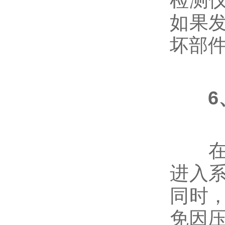
如果
闸门、堰门系列
坏部
消防专用阀
氧气阀，铜阀门
旋塞阀
在一
进入
截止阀
同时
免因
呼吸阀,阻火器，人孔