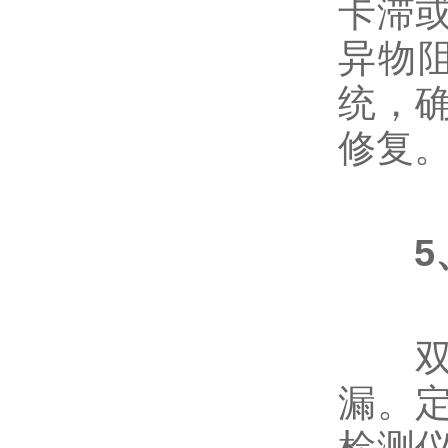
卡滞
液位计
异物
统，
油田针型阀，取样阀
修复
仪表针型阀
视镜，视盅
波纹管阀门
双密
漏。
冶金非标阀
检测