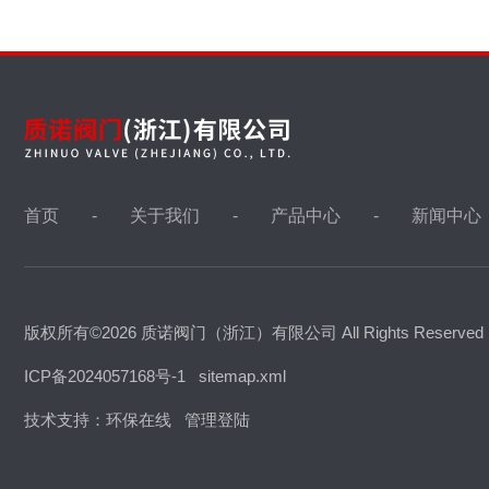
液化气阀门
防盗阀，加密阀
首页
关于我们
产品中心
新闻中心
不锈钢阀门
版权所有©2026 质诺阀门（浙江）有限公司 All Rights Reserve
疏水阀
ICP备2024057168号-1
sitemap.xml
技术支持：
环保在线
管理登陆
排气阀,排泥阀