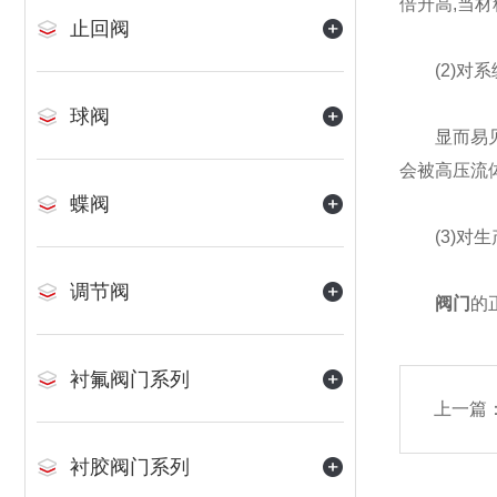
倍升高,当
止回阀
(2)对系
球阀
显而易见,
会被高压流
蝶阀
(3)对生
调节阀
阀门
的
衬氟阀门系列
上一篇
衬胶阀门系列