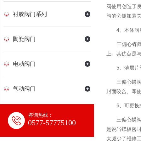
阀使用创造了
衬胶阀门系列
阀的旁侧加装
4、本体阀
陶瓷阀门
三偏心蝶阀的
上。其优点是
电动阀门
5、薄层片
三偏心蝶阀的
气动阀门
封面咬合、即
6、可更换
平衡阀
咨询热线：
三偏心蝶阀的
0577-57775100
是说当蝶板密
水力控制阀
大减少了维修