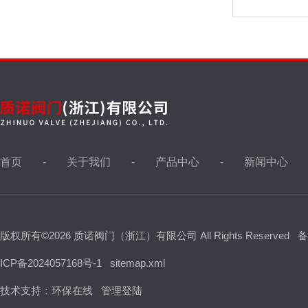
排气阀,排泥阀
液位计
油田针型阀，取样阀
首页
关于我们
产品中心
新闻中心
仪表针型阀
视镜，视盅
版权所有©2026 质诺阀门（浙江）有限公司 All Rights Reserved
备
ICP备2024057168号-1
sitemap.xml
波纹管阀门
技术支持：
环保在线
管理登陆