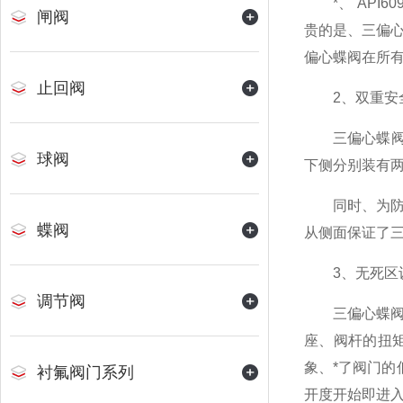
*、 API60
闸阀
贵的是、三偏心蝶阀
偏心蝶阀在所
止回阀
2、双重安
三偏心蝶阀严格
球阀
下侧分别装有
同时、为防止
蝶阀
从侧面保证了三
3、无死区
调节阀
三偏心蝶阀在
座、阀杆的扭
象、*了阀门的
衬氟阀门系列
开度开始即进入可