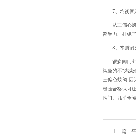
7、均衡固
氨用阀
从三偏心蝶阀
衡受力、杜绝
液化气阀门
8、本质耐
很多阀门都声
防盗阀，加密阀
阀座的不*燃
三偏心蝶阀 因为
检验合格认可
不锈钢阀门
阀门、几乎全被
疏水阀
上一篇：