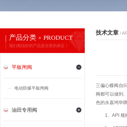
技术文章
/ A
产品分类
PRODUCT
我们相信好的产品是信誉的保证！
平板闸阀
三偏心蝶阀自问
电动防爆平板闸阀
阀都可以做到
色的永嘉鸿华牌
油田专用阀
1、API 规