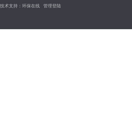
技术支持：
环保在线
管理登陆
冶金非标阀
闸门、堰门系列
消防专用阀
氧气阀，铜阀门
旋塞阀
截止阀