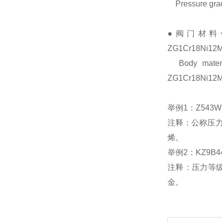
Pressure grade
●阀门材料代号：
氨用阀
ZG1Cr18Ni1
Body mate
液化气阀门
ZG1Cr18Ni1
举例1：Z543WF
防盗阀，加密阀
注释：公称压力
烯。
不锈钢阀门
举例2：KZ9B44
注释：压力等级
金。
疏水阀