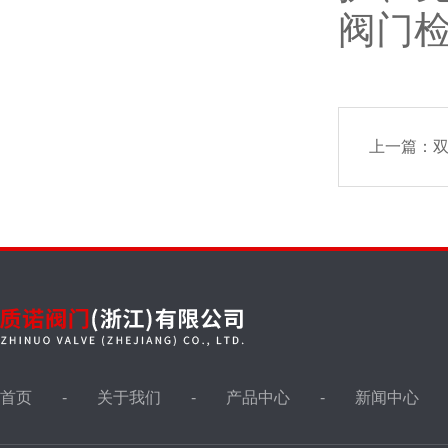
阀门
闸门、堰门系列
消防专用阀
上一篇：
双
氧气阀，铜阀门
旋塞阀
截止阀
首页
关于我们
产品中心
新闻中心
呼吸阀,阻火器，人孔