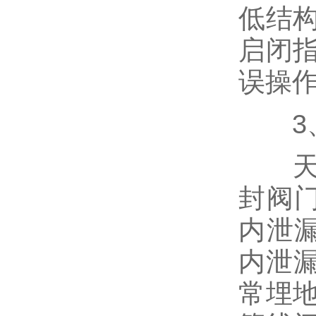
低结
启闭
液化气阀门
误操
防盗阀，加密阀
3、
天然
不锈钢阀门
封阀
内泄
疏水阀
内泄漏
排气阀,排泥阀
常埋