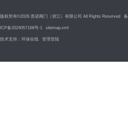
版权所有©2026 质诺阀门（浙江）有限公司 All Rights Reserved
备
电站阀门
ICP备2024057168号-1
sitemap.xml
技术支持：
环保在线
管理登陆
放料阀，料浆阀
过滤器
减压阀
保温阀