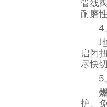
管线
液位计
耐磨
油田针型阀，取样阀
4、
地下
仪表针型阀
启闭
尽快
视镜，视盅
5、
波纹管阀门
冶金非标阀
护、