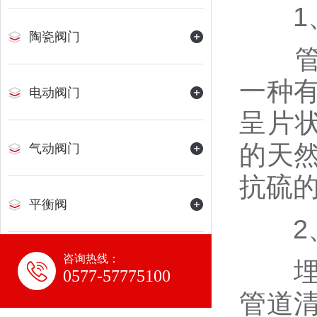
1、
陶瓷阀门
管线
一种
电动阀门
呈片
的天
气动阀门
抗硫
平衡阀
2、
咨询热线：
水力控制阀
埋地
0577-57775100
管道
氨用阀