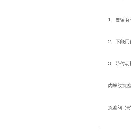
1、要留有阀
液化气阀门
2、不能用
防盗阀，加密阀
3、带传动机
不锈钢阀门
内螺纹旋塞阀
疏水阀
旋塞阀--法
排气阀,排泥阀