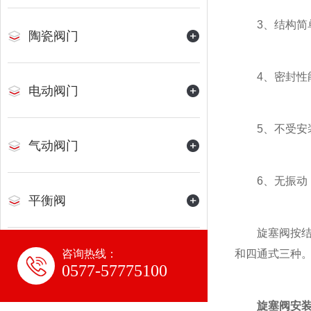
3、结构简单
陶瓷阀门
4、密封性
电动阀门
5、不受安装
气动阀门
6、无振动
平衡阀
旋塞阀按结构
咨询热线：
和四通式三种
水力控制阀
0577-57775100
旋塞阀安
氨用阀