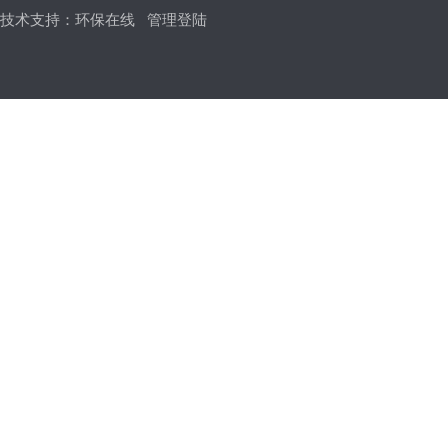
技术支持：
环保在线
管理登陆
闸门、堰门系列
消防专用阀
氧气阀，铜阀门
旋塞阀
截止阀
呼吸阀,阻火器，人孔