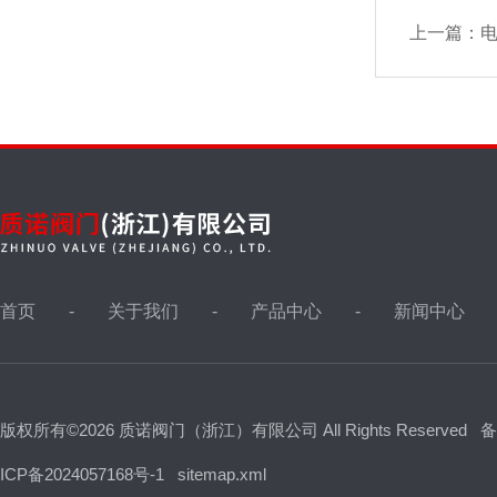
液位计
上一篇：
油田针型阀，取样阀
仪表针型阀
视镜，视盅
首页
关于我们
产品中心
新闻中心
波纹管阀门
版权所有©2026 质诺阀门（浙江）有限公司 All Rights Reserved
备
冶金非标阀
ICP备2024057168号-1
sitemap.xml