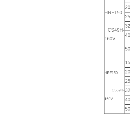
2
HRF150
2
3
CS49H-
4
160V
5
1
2
HRF150
2
3
CS69H-
160V
4
5