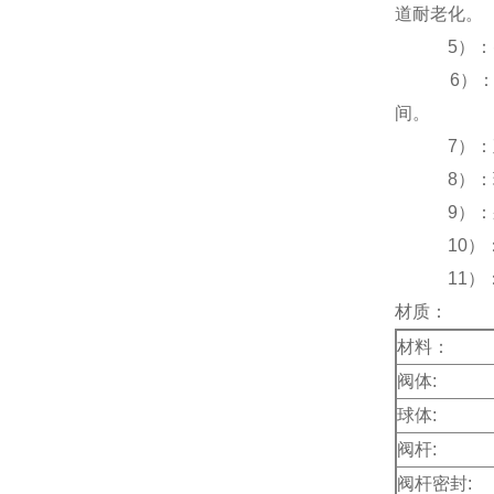
道耐老化。
5）：密封
6）：直埋
间。
7）：直埋
8）：球体
9）：采用
10）：与
11）：直
材质：
材料：
阀体:
球体:
阀杆:
阀杆密封: