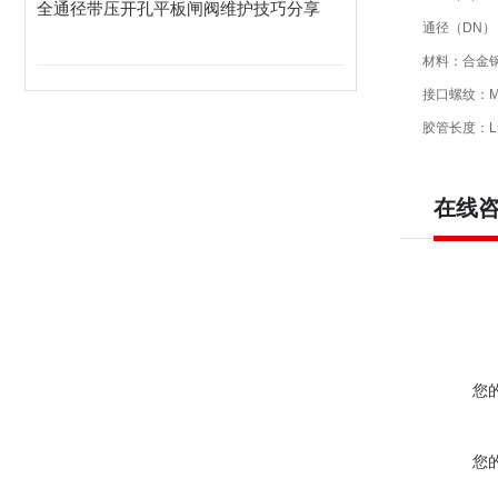
全通径带压开孔平板闸阀维护技巧分享
通径（DN）：
材料：合金
接口螺纹：M2
胶管长度：L=
在线
您
您