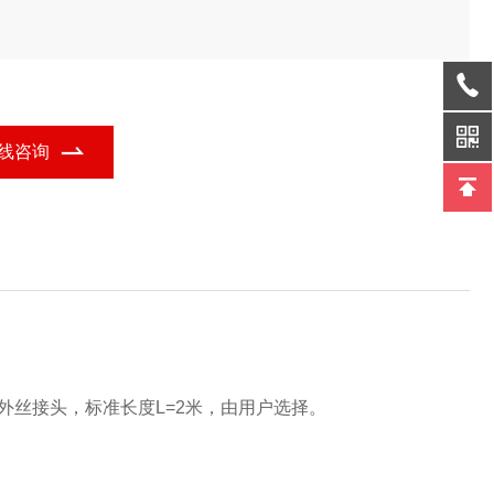
线咨询
2外丝接头，标准长度
L=2
米
，由用户选择。