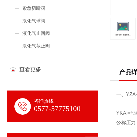
紧急切断阀
液化气球阀
液化气止回阀
液化气截止阀
查看更多
产品
一、YZA-
咨询热线：
0577-57775100
YKA
冲气
公称压力：