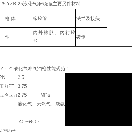
25,YZB-25液化气
主要另件材料
冲气油枪
径
枪 体
橡胶管
法兰及接头
内外橡胶、内衬胶
铜
碳钢
丝
5,YZB-25液化气冲气油枪性能规范：
PN
2.5
压力PT
3.75
试验压力
2.75
MPa
液化气、天然气、液氨
-40∽+80℃
25冲气油枪