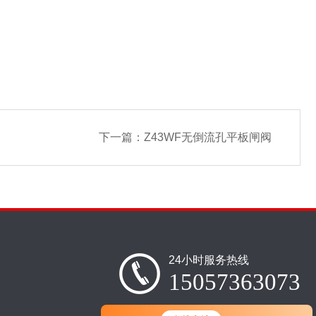
下一篇：
Z43WF无倒流孔平板闸阀
24小时服务热线
15057363073