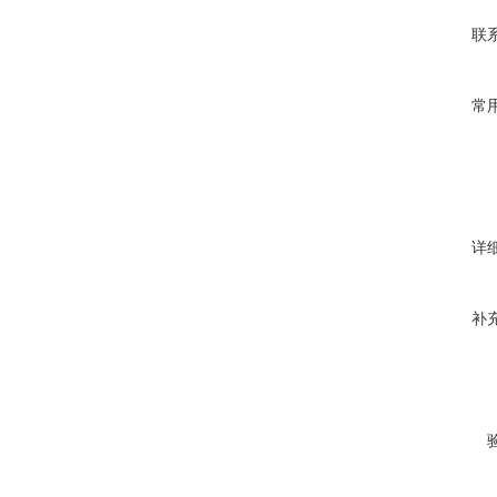
联
常
详
补