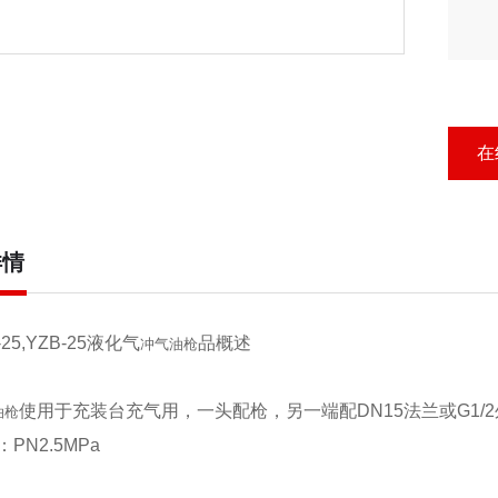
在
详情
25,YZB-25液化气
品概述
冲气油枪
使用于充装台充气用，一头配枪，另一端配DN15法兰或G1/
油枪
PN2.5MPa