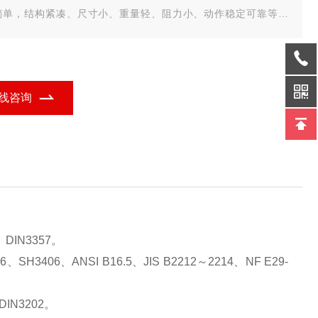
简单，结构紧凑、尺寸小、重量轻、阻力小、动作稳定可靠等优
执行机构可根据用户要求另配置UNIC、PSQ、HQ、DHL等型号
子式电动执行机构或GTX、AL等气活塞式执行机构。
线咨询
、DIN3357。
H3406、ANSI B16.5、JIS B2212～2214、NF E29-
DIN3202。