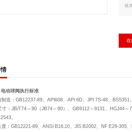
线
点。
电
在
详情
型 电动球阀执行标准
造：GB12237-89、API608、API 6D、JPI 7S-48、BS5351
：JB/T74～90（JB74～90）、GB9112～9131、HGJ44～76、S
N2543。
：GB12221-89、ANSI B16.10、JIS B2002、NF E29-305、