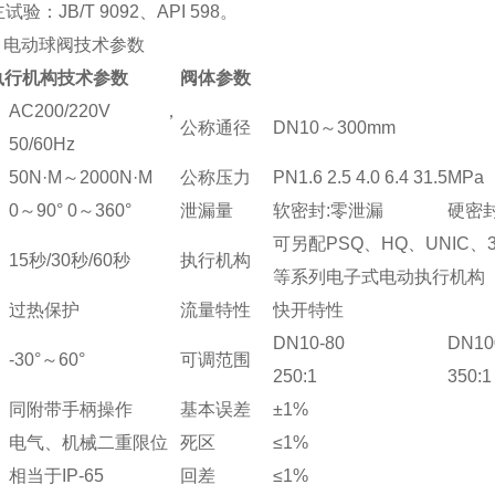
验：JB/T 9092、API 598。
型 电动球阀技术参数
执行机构技术参数
阀体参数
AC200/220V，
公称通径
DN10～300mm
50/60Hz
50N·M～2000N·M
公称压力
PN1.6 2.5 4.0 6.4 31.5
0～90° 0～360°
泄漏量
软密封:零泄漏
硬密封
可另配PSQ、HQ、UNIC、3
15秒/30秒/60秒
执行机构
等系列电子式电动执行机构
过热保护
流量特性
快开特性
DN10-80
DN10
-30°～60°
可调范围
250:1
350:1
同附带手柄操作
基本误差
±1%
电气、机械二重限位
死区
≤1%
相当于IP-65
回差
≤1%