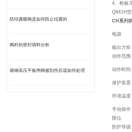
4、检验主试
Q941H
防结露蝶阀是如何防止结露的
CH系列
电源
阀杆的密封填料分析
输出力矩
动作范围
动作时间
锻钢高压平板闸阀被刮伤后该如何处理
保护装置
环境温度
手动操作
限位
防护等级