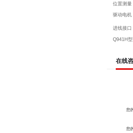
位置测量
驱动电机
进线接口
Q941H
在线
您
您