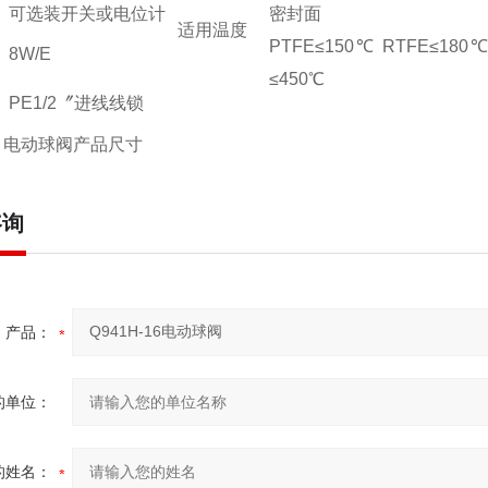
可选装开关或电位计
密封面
适用温度
PTFE≤150℃ RTFE≤180
8W/E
≤450℃
PE1/2〞进线线锁
型 电动球阀产品尺寸
咨询
产品：
的单位：
的姓名：