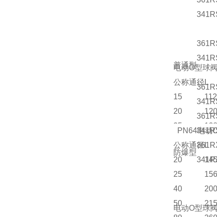
341R
361R
341R
普通型
电动O型球阀
公称通径
L
361R
15
112
341R
20
12
361R
25
12
PN64电动
341R
32
15
公称通径
361R
L
防爆型
40
17
20
341R
14
50
18
25
15
80
20
40
20
100
23
50
21
电动O型球阀
125
35