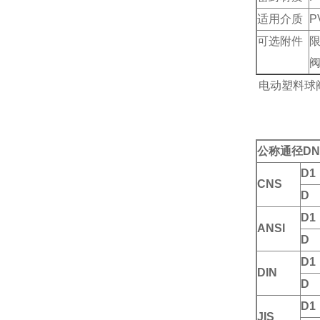
适用介质
P
可选附件
电动塑料球
公称通径DN
D1
CNS
D
D1
ANSI
D
D1
DIN
D
D1
JIS