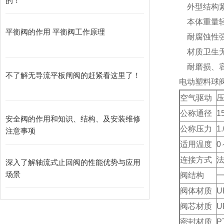
的！
外型结构紧
本体重量轻
平衡阀的作用 平衡阀工作原理
耐腐蚀性强
材质卫生
耐磨损、容
不了解无导流平板闸阀的赶紧看这里了！
电动塑料球
空气驱动
压
公称通径
1
安全阀的作用和知识、结构、及安装维修
公称压力
1
注意事项
适用温度
0
连接方式
深入了解轴流式止回阀的性能优势与应用
场景
阀结构
一
阀体材质
U
阀芯材质
U
密封材质
P