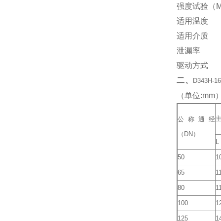
强度试验（M
适用温度
适用介质
泄漏率
驱动方式
二、
D343H
（单位:mm
公称通经
（DN）
L
50
1
65
1
80
1
100
1
125
1