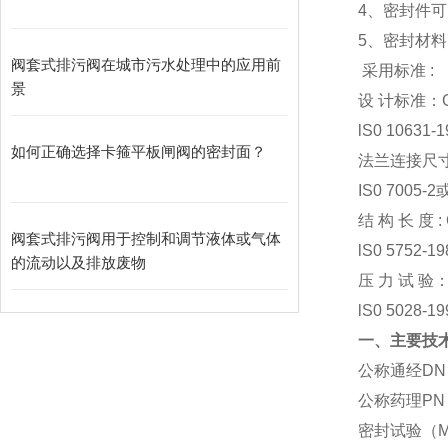
4、密封件
5、密封材
阀套式排污阀在城市污水处理中的应用前
采用标准 :
景
设 计标准：GB
lS0 10631-
如何正确选择卡箍平板闸阀的密封面？
法兰连接尺寸 G
IS0 7005-2
结 构 长 度 : 
阀套式排污阀用于控制和调节液体或气体
lS0 5752-1
的流动以及排放废物
压 力 试 验：G
lS0 5028-1
一、
主要技
公称通经DN
公称药理PN
密封试验（M