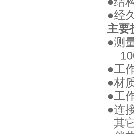
●结
●经
主要
●
测
10
●
工
●
材
●
工
●
连
其它