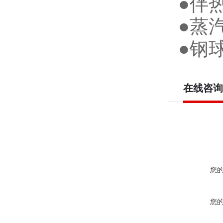
●
伴
●
蒸
●
钢
在线咨询
您
您