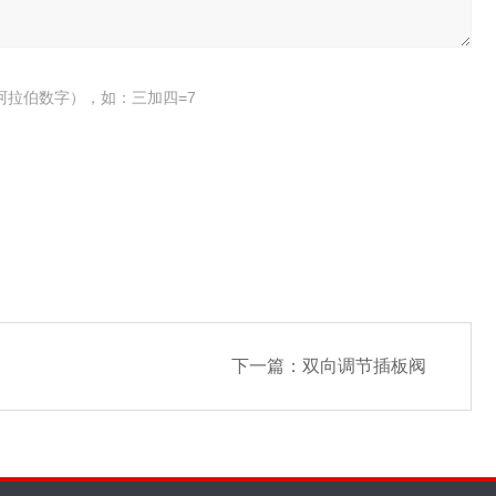
阿拉伯数字），如：三加四=7
下一篇：
双向调节插板阀