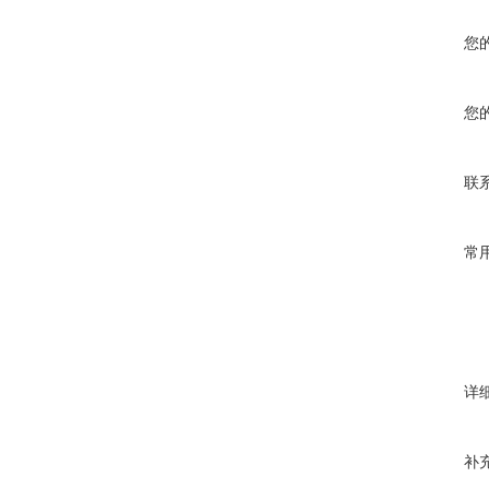
您
您
联
常
详
补