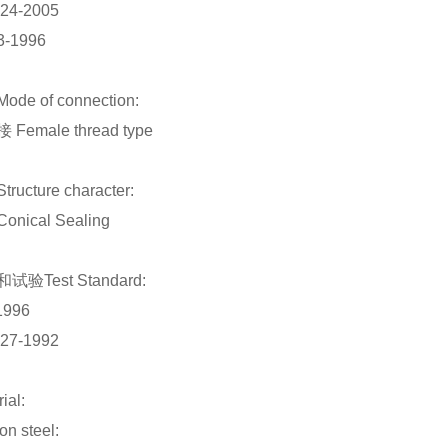
24-2005
3-1996
e of connection:
emale thread type
tructure character:
Conical Sealing
验Test Standard:
1996
27-1992
Material:
 steel: