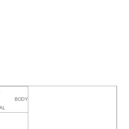
料
VE BODY
AL