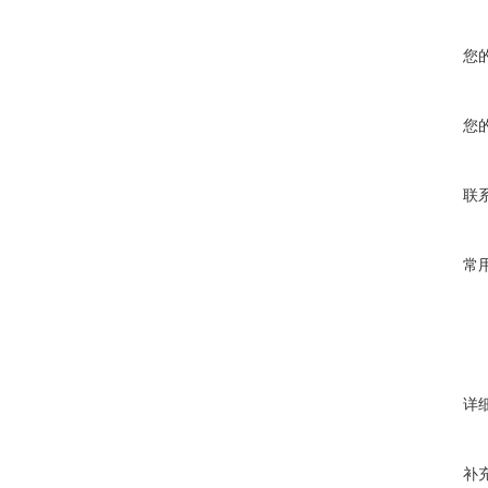
您
您
联
常
详
补