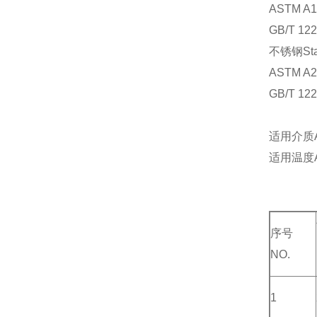
ASTM A1
GB
不锈钢Stain
ASTM A2
GB/T 122
适用介质App
适用温度App
序号
NO.
1