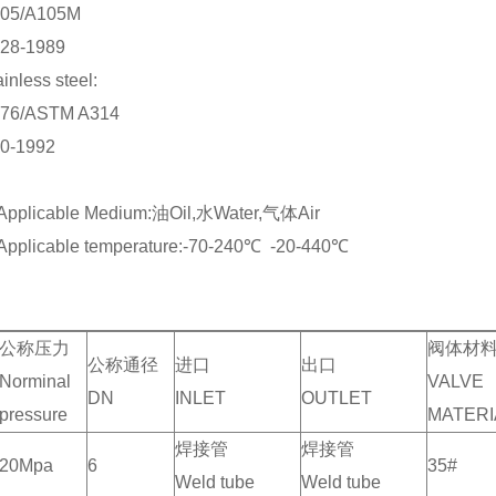
05/A105M
/T 12228-1989
less steel:
76/ASTM A314
0-1992
licable Medium:油Oil,水Water,气体Air
licable temperature:-70-240℃ -20-440℃
公称压力
阀体材
公称通径
进口
出口
Norminal
VAL
DN
INLET
OUTLET
pressure
MATERI
焊接管
焊接管
20Mpa
6
35#
Weld tube
Weld tube