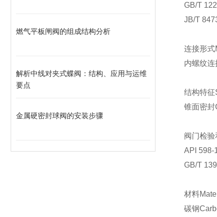
GB/T 122
JB/T 847
燃气平板闸阀的组成结构分析
连接形式Mod
内螺纹连接 F
解析中线对夹式蝶阀：结构、应用与运维
要点
结构特征S
锥面密封
金属硬密封球阀的安装步骤
阀门检验和试
API 598-
GB/T 139
材料
碳钢Carbon