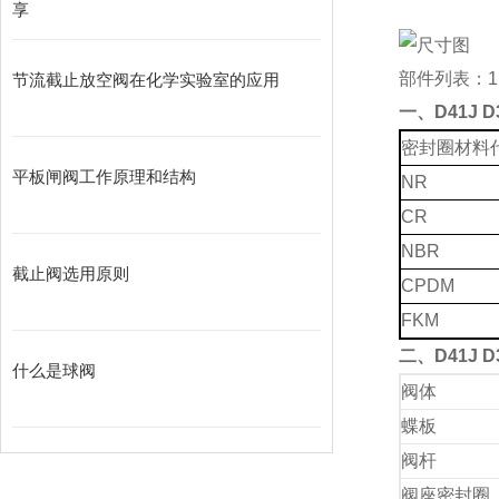
享
部件列表：1
节流截止放空阀在化学实验室的应用
一、D41J D
密封圈材料
平板闸阀工作原理和结构
NR
CR
NBR
截止阀选用原则
CPDM
FKM
二、D41J D
什么是球阀
阀体
蝶板
阀杆
阀座密封圈