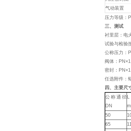
气动装置
压力等级：PN
三、测试
衬里层：电
试验与检验按G
公称压力：P
阀体：PN×1
密封：PN×1
任选附件：
四、主要尺
公称通径
L
DN
m
50
1
65
1