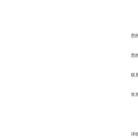
您
您
联
常
详