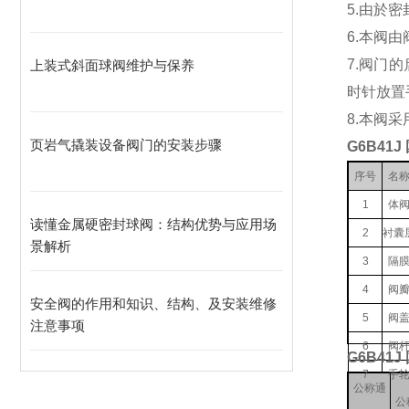
5.由於
6.本阀
7.阀门
上装式斜面球阀维护与保养
时针放置
8.本阀采
页岩气撬装设备阀门的安装步骤
G6B4
序号
名
1
体
读懂金属硬密封球阀：结构优势与应用场
2
衬囊
景解析
3
隔
4
阀
安全阀的作用和知识、结构、及安装维修
5
阀
注意事项
6
阀
G6B4
7
手
公称通
公