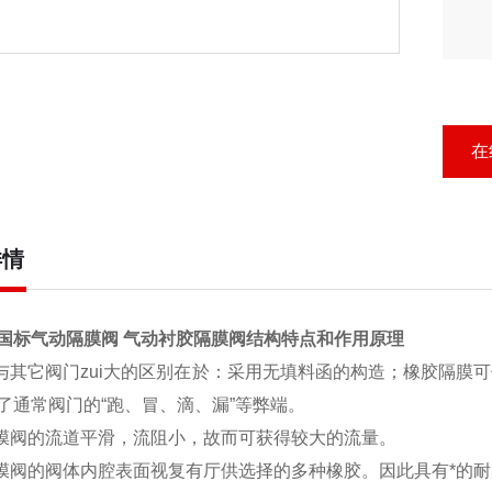
在
详情
1J 国标气动隔膜阀 气动衬胶隔膜阀结构特点和作用原理
门与其它阀门zui大的区别在於：采用无填料函的构造；橡胶隔膜
了通常阀门的“跑、冒、滴、漏”等弊端。
隔膜阀的流道平滑，流阻小，故而可获得较大的流量。
隔膜阀的阀体内腔表面视复有厅供选择的多种橡胶。因此具有*的