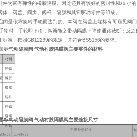
密封件为富有弹性的橡胶隔膜。因此还具有较好的密封性和zui小
由阀体、阀盖、阀瓣、阀杆、隔膜和其它驱动零件等组成。
的启闭是依靠旋转手轮而达到的。本阀在阀盖上端标有可窥见阀
手轮时，手轮即下移，阀瓣随之带动隔膜下降使通路截断；反之
用标准：按照GB12239的规定，并符合BS5156的要求。
1J 国标气动隔膜阀 气动衬胶隔膜阀主要零件的材料
称
材料
阀
铸铁
层
橡胶
膜
橡胶
瓣
铸铁
盖
铸铁
杆
碳钢
1J 国标气动隔膜阀 气动衬胶隔膜阀主要连接尺寸
轮
铸铁
主要外形尺寸
适
称压力
工作压力