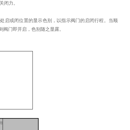
的关闭力。
门处启或闭位置的显示色别，以指示阀门的启闭行程。当顺
则阀门即开启，色别随之显露。
用