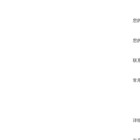
H
H1
您
您
联
常
详