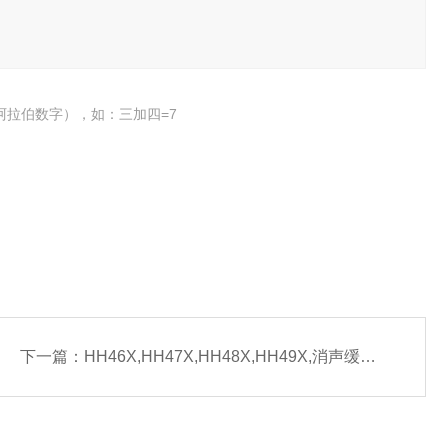
阿拉伯数字），如：三加四=7
下一篇：
HH46X,HH47X,HH48X,HH49X,消声缓闭蝶式止回阀