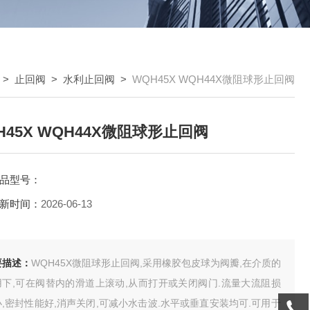
>
止回阀
>
水利止回阀
>
WQH45X WQH44X微阻球形止回阀
H45X WQH44X微阻球形止回阀
品型号：
新时间：
2026-06-13
要描述：
WQH45X微阻球形止回阀,采用橡胶包皮球为阀瓣,在介质的
用下,可在阀替内的滑道上滚动,从而打开或关闭阀门.流量大流阻损
,密封性能好,消声关闭,可减小水击波.水平或垂直安装均可.可用于