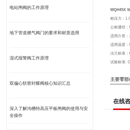
电站闸阀的工作原理
WQH45X
称压力：1.0
公称通经：5
地下管道燃气阀门的要求和材质选用
适用介质：
适用温度：0
法兰标准：GB/
湿式报警阀工作原理
试验标准: GB
主要零部
双偏心软密封蝶阀核心知识汇总
零件名称
在线
材料
主要外形连
深入了解沟槽特高压平板闸阀的使用与安
全操作
DN（mm）
L