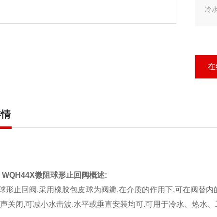
冷
在
详情
X WQH44X微阻球形止回阀概述:
止回阀,采用橡胶包皮球为阀瓣,在介质的作用下,可在阀替内的
消声关闭,可减小水击波.水平或垂直安装均可.可用于冷水、热水