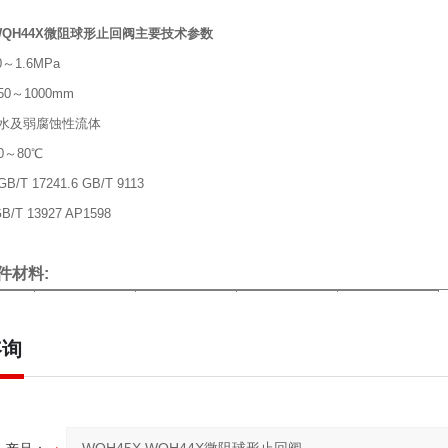
 WQH44X微阻球形止回阀主要技术参数
～1.6MPa
0～1000mm
水及弱腐蚀性流体
～80℃
T 17241.6 GB/T 9113
/T 13927 AP1598
件材料:
阀体
阀瓣
阀座
弹簧
铸铁、球铁、铸
咨询
铸铜、不锈钢
铜、不锈钢
不锈钢
钢
接尺寸
单位：
50
65
80
100
125
150
200
250
300
350
203
216
241
292
330
356
495
622
698
781