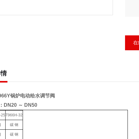
在
详情
,T966Y锅炉电动给水调节阀
DN20 ～ DN50
-25
T966H-32
钢
碳 钢
钢
碳 钢