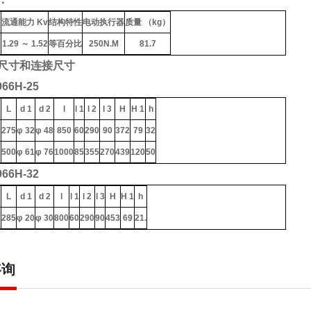
）
流通能力 Kv
结构特性
电动执行器
质量 （kg）
1.29 ～ 1.52
等百分比
250N.M
81.7
尺寸和连接尺寸
66H-25
）
L
d 1
d 2
l
l 1
l 2
l 3
H
H 1
h
275
φ 32
φ 48
850
60
290
90
372
79
32
500
φ 61
φ 76
1000
85
355
270
439
120
50
66H-32
）
L
d 1
d 2
l
l 1
l 2
l 3
H
H 1
h
285
φ 20
φ 30
800
60
290
90
453
69
21.
咨询