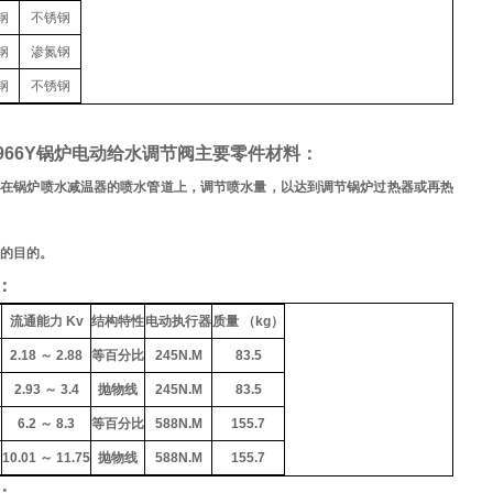
钢
不锈钢
钢
渗氮钢
钢
不锈钢
,T966Y锅炉电动给水调节阀主要零件材料：
装在锅炉喷水减温器的喷水管道上，调节喷水量，以达到调节锅炉过热器或再热
的目的。
：
）
流通能力 Kv
结构特性
电动执行器
质量 （kg）
2.18 ～ 2.88
等百分比
245N.M
83.5
2.93 ～ 3.4
抛物线
245N.M
83.5
6.2 ～ 8.3
等百分比
588N.M
155.7
10.01 ～ 11.75
抛物线
588N.M
155.7
：