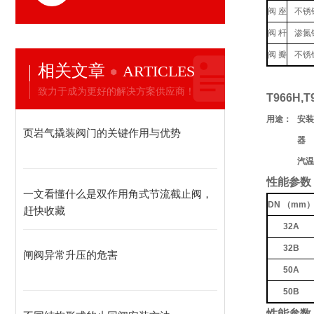
阀 座
不锈
阀 杆
渗氮
阀 瓣
不锈
相关文章
ARTICLES
致力于成为更好的解决方案供应商！
T966H
用途：
安
页岩气撬装阀门的关键作用与优势
器
汽温
性能参数
一文看懂什么是双作用角式节流截止阀，
DN （mm
赶快收藏
32A
32B
闸阀异常升压的危害
50A
50B
性能参数