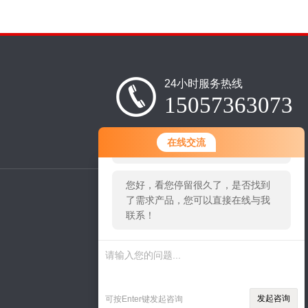
24小时服务热线
15057363073
您好！欢迎前来咨询，很高兴为您
在线交流
服务，请问您要咨询什么问题呢？
您好，看您停留很久了，是否找到
了需求产品，您可以直接在线与我
网
联系！
站
二
维
码
发起咨询
可按Enter键发起咨询