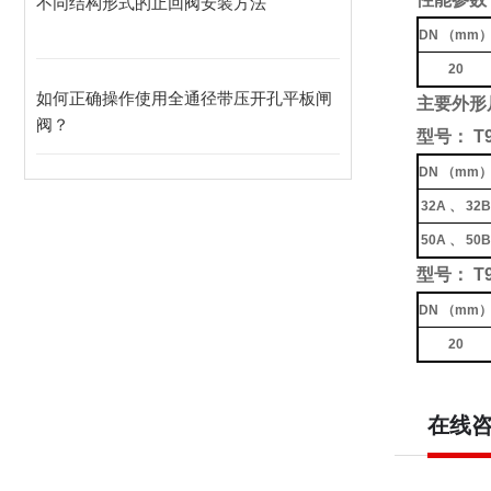
不同结构形式的止回阀安装方法
DN （mm
20
如何正确操作使用全通径带压开孔平板闸
主要外形
阀？
型号： T9
DN （mm
32A 、 32B
50A 、 50B
型号： T9
DN （mm
20
在线