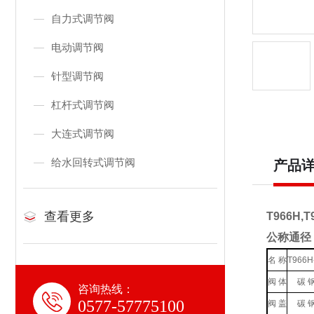
自力式调节阀
电动调节阀
针型调节阀
杠杆式调节阀
大连式调节阀
给水回转式调节阀
产品
查看更多
T966H
公称通径：
名 称
T966H
阀 体
碳 
咨询热线：
0577-57775100
阀 盖
碳 