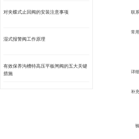
80
对夹蝶式止回阀的安装注意事项
联
100
125
常
150
湿式报警阀工作原理
200
250
300
有效保养沟槽特高压平板闸阀的五大关键
详
措施
主要材料
补
零件名称
阀
材料
灰