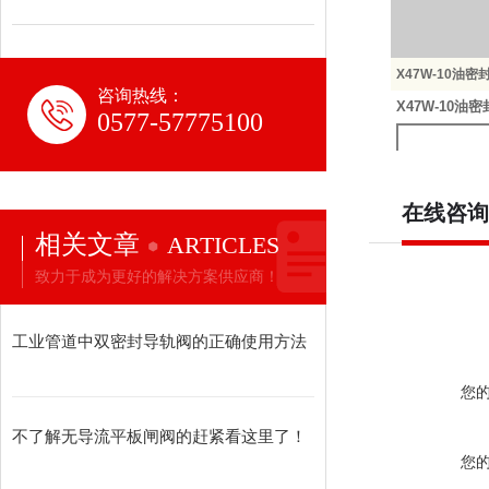
X47W-10油
咨询热线：
X47W-10
0577-57775100
公称压力
在线咨询
PN（MPa
相关文章
ARTICLES
致力于成为更好的解决方案供应商！
1.0
工业管道中双密封导轨阀的正确使用方法
主要尺寸
公称通径
您
DN（mm）
不了解无导流平板闸阀的赶紧看这里了！
50
您
65