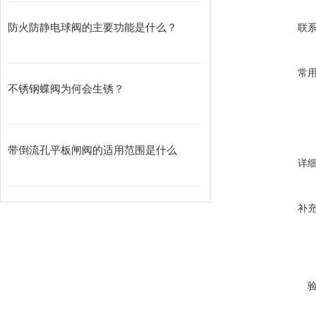
40
防火防静电球阀的主要功能是什么？
联
50
65
常
80
不锈钢蝶阀为何会生锈？
100
主要材料
零件名称
带倒流孔平板闸阀的适用范围是什么
详
X14W-1.0P
补