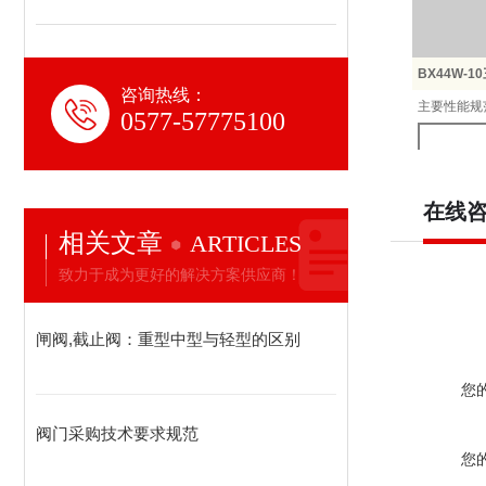
BX44W-
咨询热线：
主要性能规
0577-57775100
型号
在线
相关文章
ARTICLES
BX44W-
致力于成为更好的解决方案供应商！
BX44W-
闸阀,截止阀：重型中型与轻型的区别
主要尺寸
您
口径（D
阀门采购技术要求规范
20
您
25