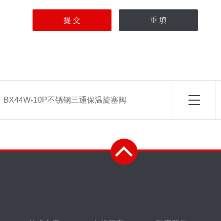
1.0R
不锈钢
石墨盘根+30
1.0C
铸钢
：
BX44W-10P不锈钢三通保温旋塞阀