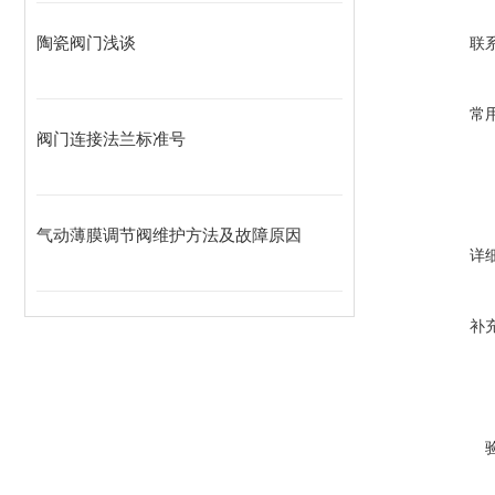
32
陶瓷阀门浅谈
联
40
50
常
65
阀门连接法兰标准号
80
100
125
气动薄膜调节阀维护方法及故障原因
详
150
200
补
250
300
主要材料
零件名
BX44W-