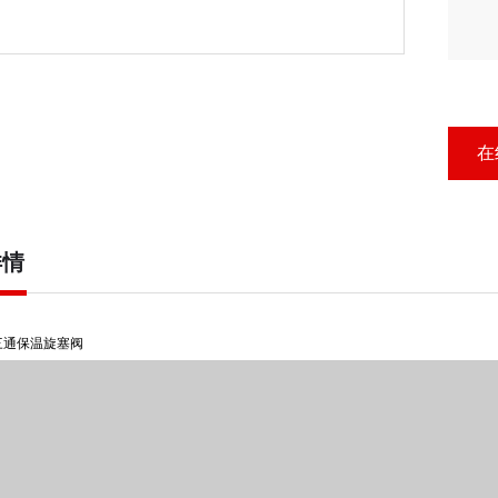
在
详情
0三通保温旋塞阀