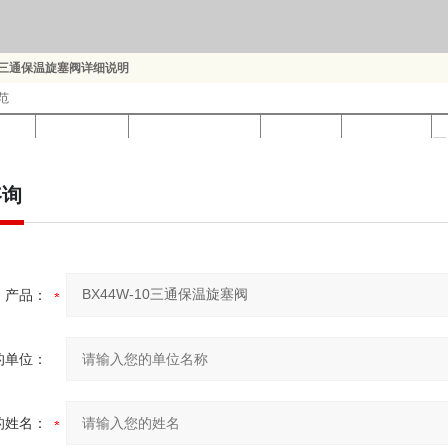
10三通保温旋塞阀详细说明
范
公称压力
试验压力
工作压力
适用介质
度
PN（MPa）
PS（MPa）
P（MPa）
咨询
（
壳体
密封
1.0P
1.0
1.5
1.1
1.0
硝酸类等
≤
非腐蚀、弱
产品：
1.0C
1.0
1.5
1.1
1.0
≤
腐蚀
的单位：
N）
L
D
D1
D2
145
150
105
75
55
的姓名：
145
160
115
85
65