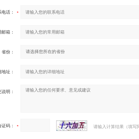
165
190
135
100
78
系电话：
180
200
145
110
85
200
220
160
125
100
用邮箱：
220
280
180
145
120
250
300
195
160
135
省份：
300
340
215
180
155
350
245
210
185
细地址：
400
280
240
210
450
335
295
265
充说明：
530
390
350
320
580
440
400
368
称
阀体、塞子
填料
验证码：
请输入计算结果（填写
1.0P