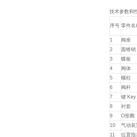
技术参数和
序号
零件名
1
阀座
2
圆锥销
3
蝶板
4
阀体
5
螺柱
6
阀杆
7
键 Key
8
衬套
9
O形圈
10
气动装
11
位置指