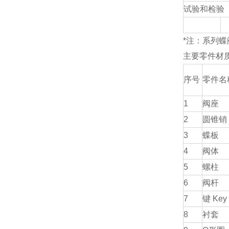
试验和检验
*注：系列
主要零件材
序号
零件名
1
阀座
2
圆锥销
3
蝶板
4
阀体
5
螺柱
6
阀杆
7
键 Key
8
衬套