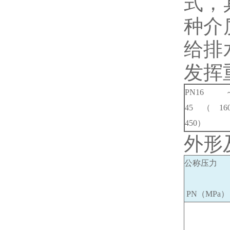
式，
种介
给排
发挥
PN16
45（160
450）
外形
公称压力
PN（MPa）