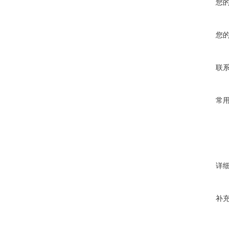
您
您
联
常
详
补