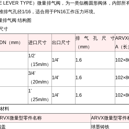
E LEVER TYPE）
微量排气阀
，为一类似椭圆形阀体，内部所有
准排气孔径1/16，适合用于PN16工作压力环境。
微量排气阀 结构图
尺寸
排气孔尺寸
ARV
DN（mm）
进口尺寸
出口尺寸
（mm）
A（长
1/2'
1/4'
1.6
102×8
（15m/m）
3/4'
1/4'
1.6
102×8
（20m/m）
1'
1/4'
1.6
102×8
（25m/m）
材料
ARVX微量型零件名称
ARVX微量型零件
阀盖
球墨铸铁