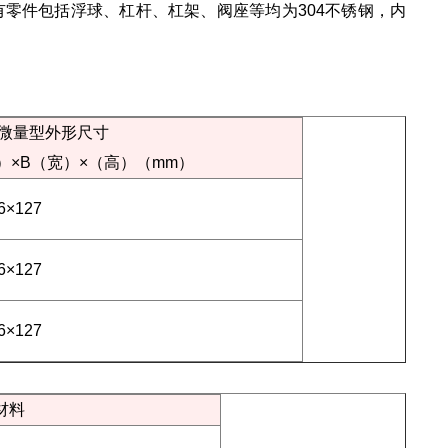
零件包括浮球、杠杆、杠架、阀座等均为304不锈钢，内
X微量型外形尺寸
）×B（宽）×（高）（mm）
6×127
6×127
6×127
材料