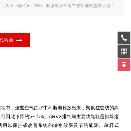
力可因上下降约5～15%。此微量排气阀主要功能就是排队这2VO
%的溶解空气，并适合装置于高层建筑，工厂内配管，小型泵站用以
护或改善系统的输水效率及节约能源。
线咨询
水过程中，这些空气由水中不断地释放出来，聚集在管线的高
力可因此下降约5~15%。ARVX排气阀主要功能就是排除这
泵站用以保护或改善系统的输水效率及节约能源。单杆式