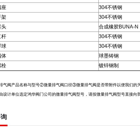
阀座
304不锈钢
杆架
304不锈钢
塞头
合成橡胶BUNA-N，
杠杆
304不锈钢
浮球
304不锈钢
阀体
球墨铸钢
螺栓
镀锌钢制
排气阀
产品名称与型号②
微量排气阀
口径③
微量排气阀
是否带附件以便我们的为
由设计单位选定鸿华阀门公司的
微量排气阀
型号，请按
微量排气阀
型号直接向
咨询