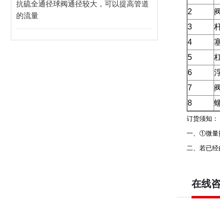
抗硫全通径球阀通径较大，可以提高管道
2
的流量
3
4
5
6
7
8
订货须知：
一、①
微量
二、若已经
在线