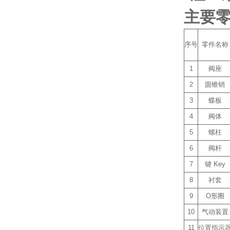
主要
序号
零件名称
1
阀座
2
圆锥销
3
蝶板
4
阀体
5
螺柱
6
阀杆
7
键 Key
8
衬套
9
O形圈
10
气动装置
11
位置指示