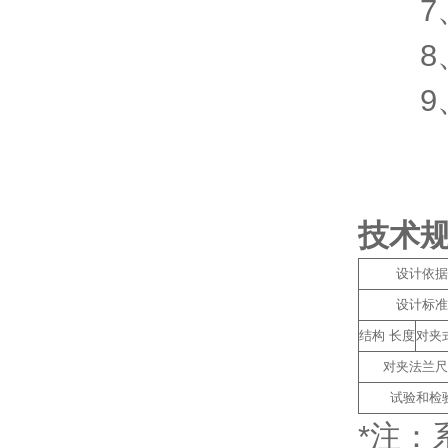
7、
8、
9、
技术
设计依据
设计标准
结构 长度
对夹
对夹法兰尺
试验和检
*注