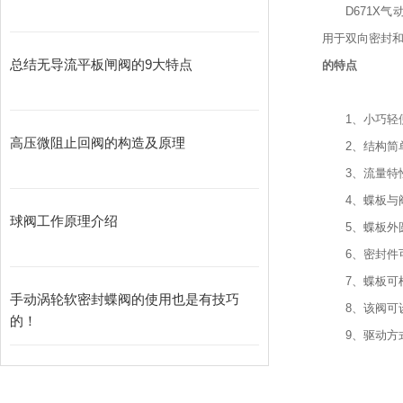
D671X气
用于双向密封
总结无导流平板闸阀的9大特点
的特点
1、小巧轻便
高压微阻止回阀的构造及原理
2、结构简单
3、流量特性
4、蝶板与阀
球阀工作原理介绍
5、蝶板外圆
6、密封件可
7、蝶板可根
手动涡轮软密封蝶阀的使用也是有技巧
8、该阀可设
的！
9、驱动方式