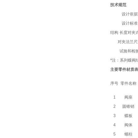
技术规范
设计依据
设计标准
结构 长度
对夹
对夹法兰尺
试验和检
*注：系列蝶阀
主要零件材质
序号
零件名称
1
阀座
2
圆锥销
3
蝶板
4
阀体
5
螺柱