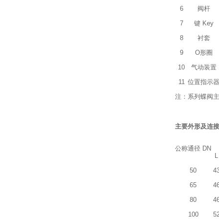
6
阀杆
7
键 Key
8
衬套
9
O形圈
10
气动装置
11
位置指示
注：系列蝶阀
主要
外形及连
公称通径 DN
L
50
4
65
4
80
4
100
5