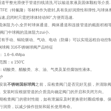
通道平整光滑便于管道扫线清洗,可以输送浆液及固体颗粒等介质.
PTFE（特氟隆）等材料作为密封,具有良好润滑性和弹性,与球体摩
速,启闭时只需把球体转动90°,方便而迅速.
的流体阻力小,全开时球体通道、阀体通道和连接管道的截面积相等
阀门中球阀的流体阻力zui小.
置有手动、蜗轮驱动、气动、电动（防爆）可以实现远程自动控制
钢球阀 316不锈钢球阀产品特征
1.6~6.4Mpa
围：≤ 150℃
：硝酸类、醋酸类、水、油、气类及某些腐蚀性液体。
护
安装
不锈钢国标球阀
之前，应检查阀门是否完好无损，并清除
。安装时应根据管道的介质流向确定阀门的开启和关闭方向。
期检查阀门的密封性能，如有泄漏应及时更换密封圈或维修。
行润滑，以减少操作扭矩和延长使用寿命。