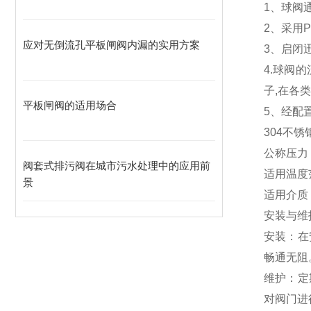
1、球阀
2、采用
应对无倒流孔平板闸阀内漏的实用方案
3、启闭迅
4.球阀
子,在各类
平板闸阀的适用场合
5、经配
304不锈
公称压力： 
阀套式排污阀在城市污水处理中的应用前
适用温度范
景
适用介质
安装与维
安装：在
畅通无阻
维护：定
对阀门进