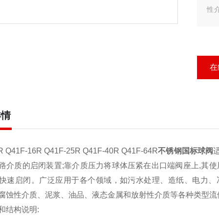
性
动
在
详情
R Q41F-16R Q41F-25R Q41F-40R Q41F-64R
不锈钢国标球阀
路介质的启闭装置;靠介质压力将球体压紧在出口端阀座上,其使用
快速启闭。广泛应用于各个领域，如污水处理、造纸、电力、
腐蚀性介质、泥浆、油品、液态金属和放射性介质等各种类型流
和结构说明: