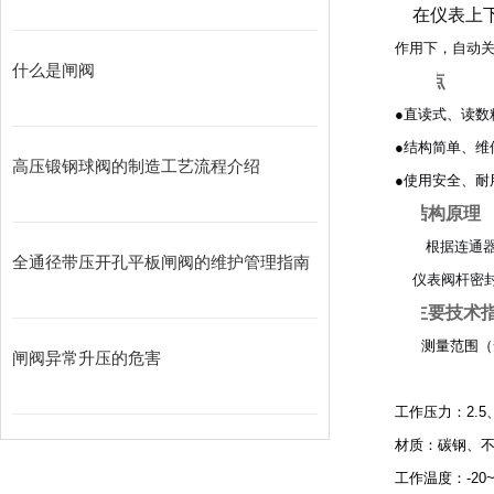
在仪表上下
作用下，自动
什么是闸阀
□
特
●直读式、读数
●结构简单、维
高压锻钢球阀的制造工艺流程介绍
●使用安全、耐
□
结构原理
根据连通
全通径带压开孔平板闸阀的维护管理指南
仪表阀杆密封
□
主要技术
测量范围（安
闸阀异常升压的危害
工作压力：2.5、
材质：碳钢、
工作温度：-20~