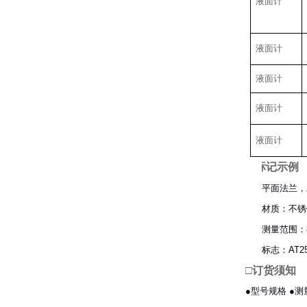
液面计
液面计
液面计
液面计
液面计
□
标记示例
平面法兰，工
材质：不锈
测量范围：8
标志：AT25-
□订货须知
●型号规格 ●