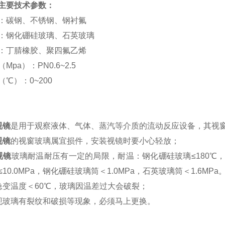
主要技术参数：
：碳钢、不锈钢、钢衬氟
：钢化硼硅玻璃、石英玻璃
：丁腈橡胶、聚四氟乙烯
Mpa）：PN0.6~2.5
℃）：0~200
视镜
是用于观察液体、气体、蒸汽等介质的流动反应设备，其视
视镜
的视窗玻璃属宜损件，安装视镜时要小心轻放；
视镜
玻璃耐温耐压有一定的局限，耐温：钢化硼硅玻璃≤180℃，石英
≤10.0MPa，钢化硼硅玻璃筒＜1.0MPa，石英玻璃筒＜1.6
急变温度＜60℃，玻璃因温差过大会破裂；
现玻璃有裂纹和破损等现象，必须马上更换。