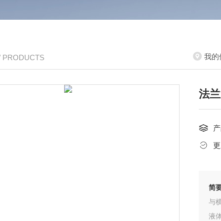
我的
/ PRODUCTS
法兰
产
更
简
与
液