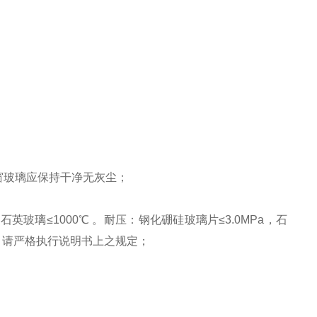
窗玻璃应保持干净无灰尘；
玻璃≤1000℃ 。耐压：钢化硼硅玻璃片≤3.0MPa，石
MPa。请严格执行说明书上之规定；