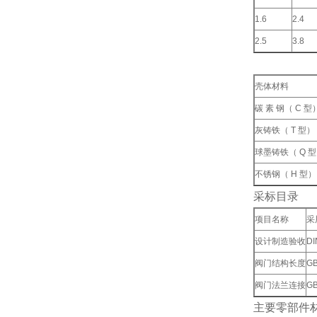
1.6
2.4
2.5
3.8
壳体材料
碳 素 钢（ C 型
灰铸铁（ T 型）
球墨铸铁（ Q 
不锈钢（ H 型）
采标目录
项目名称
采
设计制造验收
DI
阀门结构长度
GB
阀门法兰连接
GB
主要零部件