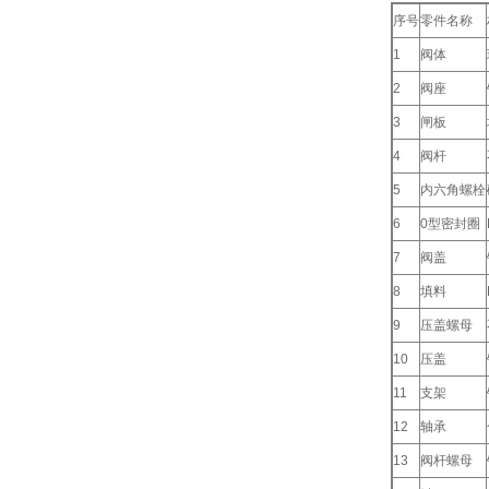
序号
零件名称
1
阀体
2
阀座
3
闸板
4
阀杆
5
内六角螺栓
6
0型密封圈
7
阀盖
8
填料
9
压盖螺母
10
压盖
11
支架
12
轴承
13
阀杆螺母