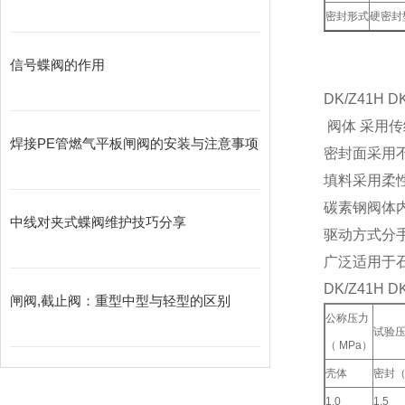
密封形式
硬密封
信号蝶阀的作用
DK/Z41H
阀体 采用
焊接PE管燃气平板闸阀的安装与注意事项
密封面采用
填料采用柔性
碳素钢阀体
中线对夹式蝶阀维护技巧分享
驱动方式分
广泛适用于
DK/Z41H
闸阀,截止阀：重型中型与轻型的区别
公称压力
试验压
（ MPa）
壳体
密封
1.0
1.5