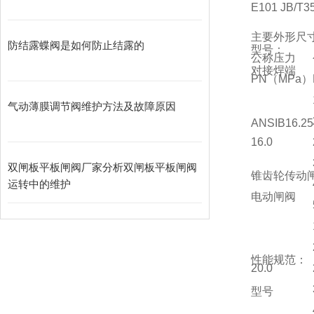
E101 JB/T3
主要外形尺
防结露蝶阀是如何防止结露的
型号：
公称压力
对接焊端
PN（MPa）
气动薄膜调节阀维护方法及故障原因
ANSIB16.25
16.0
双闸板平板闸阀厂家分析双闸板平板闸阀
锥齿轮传动
运转中的维护
电动闸阀
性能规范：
20.0
型号