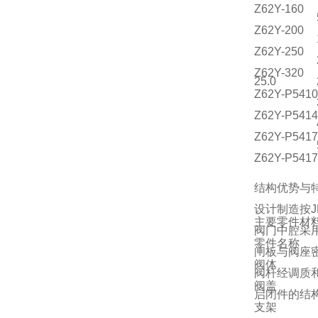
Z62Y-160
Z62Y-200
Z62Y-250
Z62Y-320
25.0
Z62Y-P541
Z62Y-P541
Z62Y-P541
Z62Y-P541
结构优势与
设计制造按J
主要零件材
阀门中腔采
零件名称
闸板与阀座密
阀体
阀杆经调质
阀盖
启闭件的结
支架