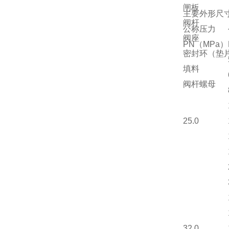
闸板
主要外形尺
阀杆
公称压力
阀座
PN（MPa）
密封环（垫
填料
阀杆螺母
25.0
32.0