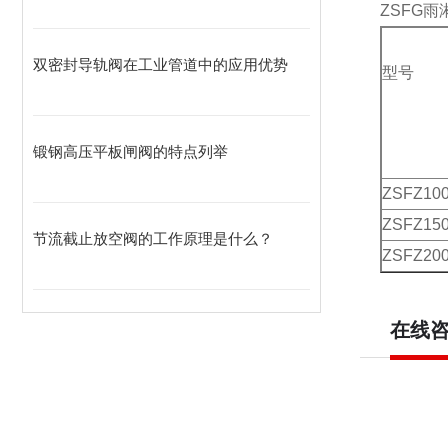
ZSFG
双密封导轨阀在工业管道中的应用优势
型号
锻钢高压平板闸阀的特点列举
ZSFZ10
ZSFZ15
节流截止放空阀的工作原理是什么？
ZSFZ20
在线