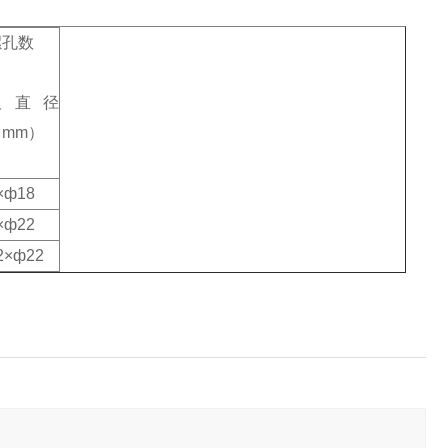
螺孔数
及直径
（mm）
×ф18
×ф22
2×ф22