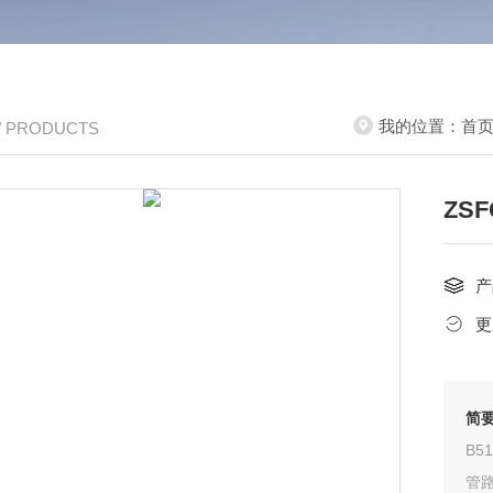
我的位置：
首
/ PRODUCTS
ZS
产
更
简
B5
管