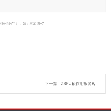
阿拉伯数字），如：三加四=7
下一篇：
ZSFU预作用报警阀