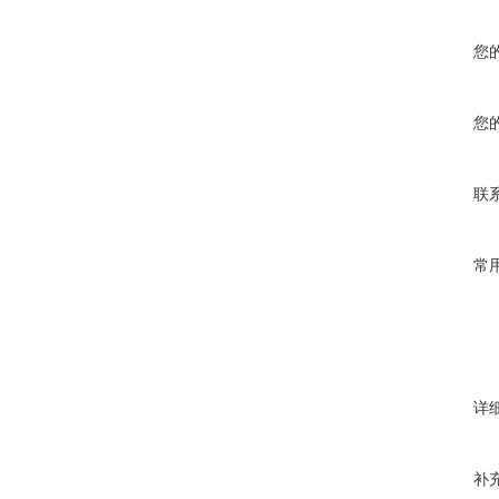
您
您
联
常
详
补