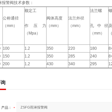
雨淋报警阀技术参数：
额定工
法兰螺
公称通径
阀体高度
法兰外径
（mm）
作压力
（mm）
（mm）
孔中径
（Mpa）
（mm）
0
100
1.2
350
220
180
8
0
150
1.2
350
285
240
8
0
200
1.2
430
340
295
1
咨询
产品：