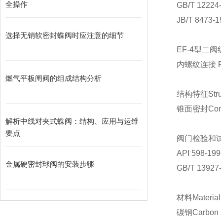
全操作
GB/T 12224
JB/T 8473-1
选择无销软密封蝶阀时应注意的细节
EF-4型二阀组
内螺纹连接 Fem
燃气平板闸阀的组成结构分析
结构特征St
锥面密封Conic
解析中线对夹式蝶阀：结构、应用与运维
要点
阀门检验和试验T
API 598-199
金属硬密封球阀的安装步骤
GB/T 13927
材料M
碳钢Carbon s