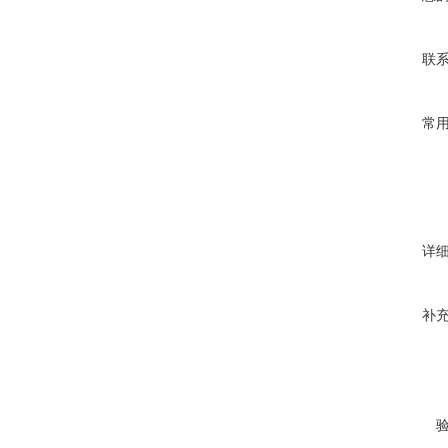
联
常
详
补