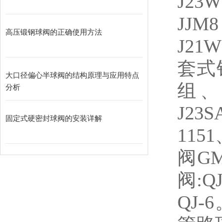
J2
JJM
高压锻钢球阀的正确使用方法
J21
套式
大口径偏心半球阀的结构原理与应用特点
组、
分析
J23
固定式硬密封球阀的安装详解
115
阀G
阀:Q
QJ-