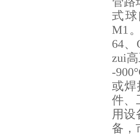
管路球
式球
M1
64
zui
-90
或焊
件、
用设
备，