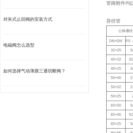
管路附件均以
对夹式止回阀的安装方式
异径管
公称通经
DN×DN’
PS（
电磁阀怎么选型
32×25
5
40×32
3/
40×25
3
如何选择气动薄膜三通切断阀？
50×40
2
50×32
2
50×25
65×50
5
65×40
5/
65×25
5